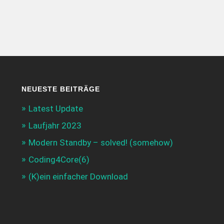
NEUESTE BEITRÄGE
Latest Update
Laufjahr 2023
Modern Standby – solved! (somehow)
Coding4Core(6)
(K)ein einfacher Download