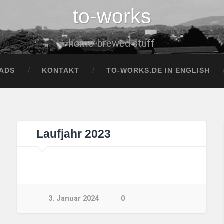
to-works
home-brewed stuff
ADS
KONTAKT
TO-WORKS.DE IN ENGLISH
Laufjahr 2023
3. Januar 2024
0