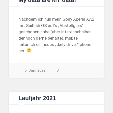
My data are MY data!
Nachdem ich nun mein Sony Xperia XA2
mit Sailfish OS auf’s „Abstellgleis“
geschoben habe (aber interessehalber
dennoch gerne behalte), mußte
natürlich ein neues „daily driver“ phone
her!
5. Juni 2022
0
Laufjahr 2021