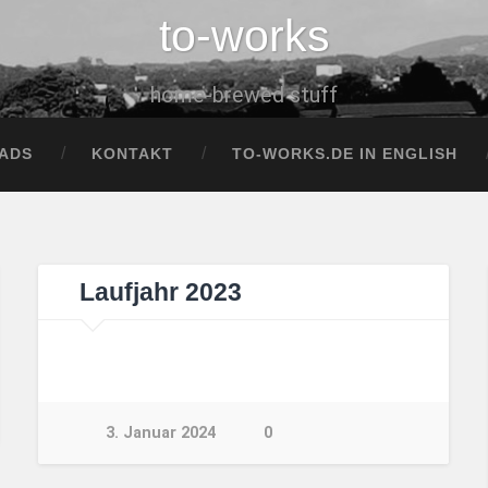
to-works
home-brewed stuff
ADS
KONTAKT
TO-WORKS.DE IN ENGLISH
Laufjahr 2023
3. Januar 2024
0