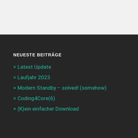
NEUESTE BEITRÄGE
Latest Update
Laufjahr 2023
Modern Standby – solved! (somehow)
Coding4Core(6)
(K)ein einfacher Download