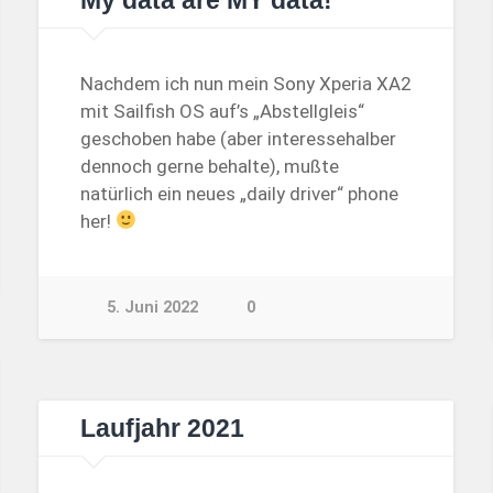
My data are MY data!
Nachdem ich nun mein Sony Xperia XA2
mit Sailfish OS auf’s „Abstellgleis“
geschoben habe (aber interessehalber
dennoch gerne behalte), mußte
natürlich ein neues „daily driver“ phone
her!
5. Juni 2022
0
Laufjahr 2021